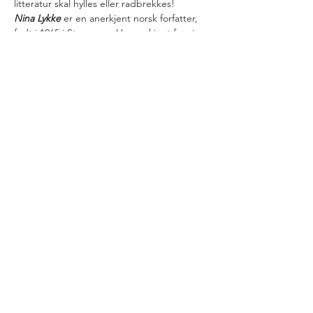
litteratur skal hylles eller radbrekkes!
Nina Lykke
 er en anerkjent norsk forfatter, 
født i 1965 i Stavanger. Hun er kjent for sine 
romaner og noveller som ofte utforsker 
menneskelige relasjoner, kjærlighet og 
samfunnets normer. Lykke har en unik evne 
til å skildre hverdagslige situasjoner med en 
skarp og humoristisk penn, noe som har 
gjort henne til en populær forfatter blant 
både kritikere og lesere.
Lykke debuterte i 2010 med 
novellesamlingen "Orgien, og andre 
fortellinger".…
Read More >
Share This Event