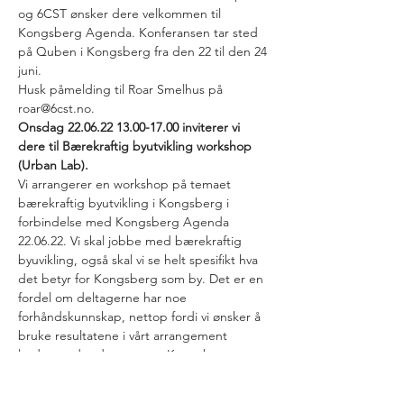
og 6CST ønsker dere velkommen til 
Kongsberg Agenda. Konferansen tar sted 
på Quben i Kongsberg fra den 22 til den 24 
juni.
Husk påmelding til Roar Smelhus på 
roar@6cst.no.
Onsdag 22.06.22 13.00-17.00 inviterer vi 
dere til Bærekraftig byutvikling workshop 
(Urban Lab).
Vi arrangerer en workshop på temaet 
bærekraftig byutvikling i Kongsberg i 
forbindelse med Kongsberg Agenda 
22.06.22. Vi skal jobbe med bærekraftig 
byuvikling, også skal vi se helt spesifikt hva 
det betyr for Kongsberg som by. Det er en 
fordel om deltagerne har noe 
forhåndskunnskap, nettop fordi vi ønsker å 
bruke resultatene i vårt arrangement 
lørdag under den samme Kongsberg 
Agenda, samt i vårt arbeid med samme 
tema fremover.