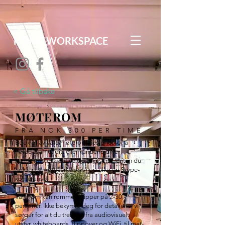
HOME WORKSPACE
< Gå tilbake
MØTEROM
FRA NOK 300 PER TIME
Book et av våre møterom designet for å
holde teamet ditt eller kundene dine
komfortable, kreative og fokuserte, enten du
holder et møte, en workshop eller en Skype-
konferanse.
Våre rom kan romme grupper på 2-30
personer. Ikke bekymre deg for detaljene; vi
sørger for alt du trenger, fra audiovisuelt
utstyr, whiteboards, flippover og WiFi, til mat-