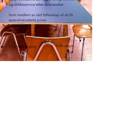
og drikkeservice etter dine ønsker.
Som medlem av vårt fellesskap vil du få
spesialrabatterte priser.
Fullt utstyrt
12-timers tilgang
Gratis WiFi og
2-30 personer
kaffe/te
SEND EN FORESPØRSEL
© 2019 av Home Workspace