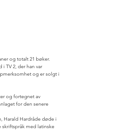
ner og totalt 21 bøker. 
 i TV 2, der han var 
ppmerksomhet og er solgt i 
er og fortegnet av 
nnlaget for den senere 
en, Harald Hardråde døde i 
skriftspråk med latinske 