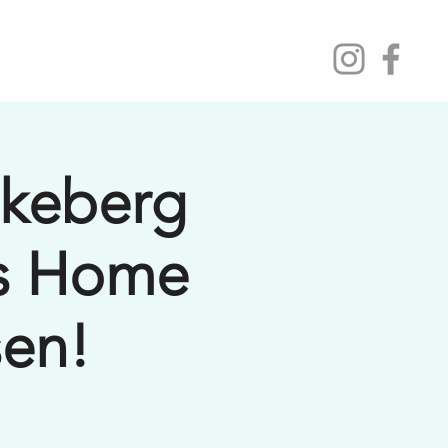
oner
Arrangementer
Kontakt
keberg
os Home
sen!