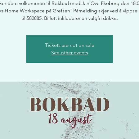
sker dere velkommen til Bokbad med Jan Ove Ekeberg den 18.0
os Home Workspace på Grefsen! Påmelding skjer ved å vippse k
til 582885. Billett inkluderer en valgfri drikke.
Tickets are not on sale
See other events