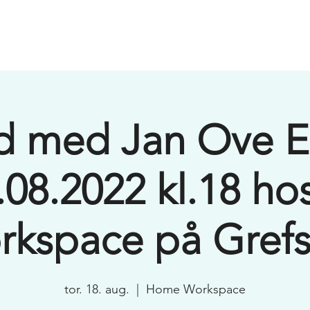
Hjem
Media
Lokaler
Medlemskap
Lokasj
d med Jan Ove E
.08.2022 kl.18 h
kspace på Gref
tor. 18. aug.
  |  
Home Workspace