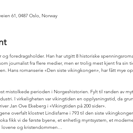
ien 61, 0487 Oslo, Norway
nt
r og foredragsholder. Han har utgitt 8 historiske spenningsroma
om journalist fra flere medier, men er trolig mest kjent fra sin tid
en. Hans romanserie «Den siste vikingkongen», har fått mye o
st mistolkede perioden i Norgeshistorien. Fylt til randen av myt
tri. I virkeligheten var vikingtiden en opplysningstid, da gru
river Jan Ove Ekeberg i «Vikingtiden på 200 sider».
ngene overfalt klostret Lindisfarne i 793 til den siste vikingkong
ka fikk vi de første byene, et enhetlig myntsystem, et moderne 
vne lovene og kristendommen…