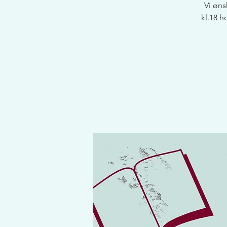
Vi øn
kl.18 h