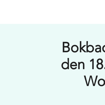
HOME WORKSPACE
Bokba
den 18
Wor