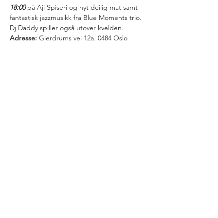
18:00
 på Aji Spiseri og nyt deilig mat samt 
fantastisk jazzmusikk fra Blue Moments trio. 
Dj Daddy spiller også utover kvelden.
Adresse:
 Gjerdrums vei 12a, 0484 Oslo
Påmelding:
 Bestill bord i god tid på 
https://www.ajispiseri.no/ og bli en del av 
denne festlige kvelden!
Vi gleder oss til å se deg der!
Share this event
© 2019 av Home Workspace