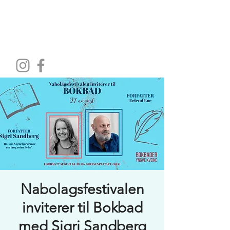
HOME WORKSPACE
Nabolagsfestivalen
inviterer til Bokbad
med Sigri Sandberg