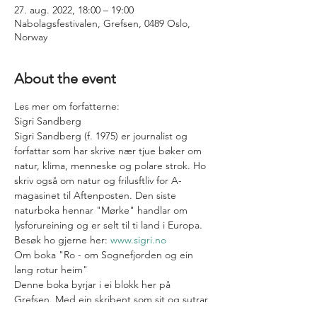
27. aug. 2022, 18:00 – 19:00
Nabolagsfestivalen, Grefsen, 0489 Oslo,
Norway
About the event
Les mer om forfatterne:
Sigri Sandberg
Sigri Sandberg (f. 1975) er journalist og 
forfattar som har skrive nær tjue bøker om 
natur, klima, menneske og polare strok. Ho 
skriv også om natur og frilusftliv for A-
magasinet til Aftenposten. Den siste 
naturboka hennar "Mørke" handlar om 
lysforureining og er selt til ti land i Europa. 
Besøk ho gjerne her: 
www.sigri.no
Om boka "Ro - om Sognefjorden og ein 
lang rotur heim"
Denne boka byrjar i ei blokk her på 
Grefsen. Med ein skribent som sit og sutrar 
og fossror i si eiga stove, på ei romaskin. 